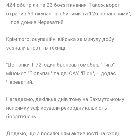
424 обстріли та 23 боєзіткнення. Також ворог
втратив 69 окупантів вбитими та 126 пораненими",
– повідомив Череватий.
Крім того, окупаційні війська за минулу добу
зазнали втрат і в техніці.
"Це танки Т-72, один бронеавтомобіль "Тигр",
міномет "Тюльпан" та дві САУ "Піон", – додає
Череватий.
Нагадаємо, декілька днів тому на Бахмутському
напрямку зафіксували рекордну кількість
боєзіткнень.
Додамо, що з посиленням активності на сході