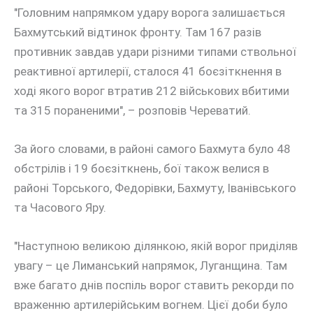
"Головним напрямком удару ворога залишається
Бахмутський відтинок фронту. Там 167 разів
противник завдав удари різними типами ствольної
реактивної артилерії, сталося 41 боєзіткнення в
ході якого ворог втратив 212 військових вбитими
та 315 пораненими", – розповів Череватий.
За його словами, в районі самого Бахмута було 48
обстрілів і 19 боєзіткнень, бої також велися в
районі Торського, Федорівки, Бахмуту, Іванівського
та Часового Яру.
"Наступною великою ділянкою, якій ворог приділяв
увагу – це Лиманський напрямок, Луганщина. Там
вже багато днів поспіль ворог ставить рекорди по
враженню артилерійським вогнем. Цієї доби було