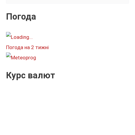
у
к
Погода
а
т
и
Погода на 2 тижні
:
Курс валют