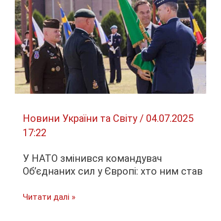
російських
вагонів
на
користь
держави
Новини України та Світу
/
04.07.2025
17:22
У НАТО змінився командувач
Об’єднаних сил у Європі: хто ним став
У
Читати далі »
НАТО