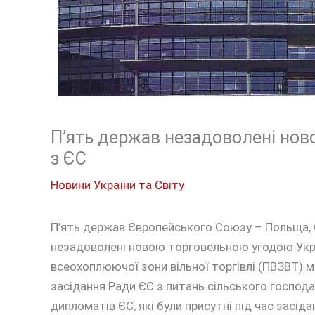
П’ять держав незадоволені нов
з ЄС
Новини України та Світу
П’ять держав Європейського Союзу – Польща, С
незадоволені новою торговельною угодою Украї
всеохоплюючої зони вільної торгівлі (ПВЗВТ) мі
засідання Ради ЄС з питань сільського господа
дипломатів ЄС, які були присутні під час засід