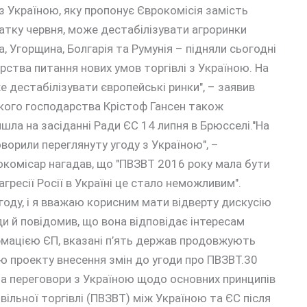
з Україною, яку пропонує Єврокомісія замість
чатку червня, може дестабілізувати агроринки
 Угорщина, Болгарія та Румунія – підняли сьогодні
рства питання нових умов торгівлі з Україною. На
е дестабілізувати європейські ринки", – заявив
ького господарства Крістоф Гансен також
шла на засіданні Ради ЄС 14 липня в Брюсселі."На
ворили переглянуту угоду з Україною", –
рокомісар нагадав, що "ПВЗВТ 2016 року мала бути
агресії Росії в Україні це стало неможливим".
угоду, і я вважаю корисним мати відверту дискусію
ди й повідомив, що вона відповідає інтересам
формацією ЄП, вказані п’ять держав продовжують
ю проекту внесення змін до угоди про ПВЗВТ.30
ла переговори з Україною щодо основних принципів
ільної торгівлі (ПВЗВТ) між Україною та ЄС після