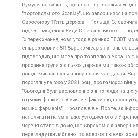
Румунія вважають, що нова торговельна угода 
"торговельного безвізу", що завершився на по
Євросоюзу."П’ять держав – Польща, Словаччина,
під час засідання Ради ЄС з сільського господа
їх переконання, нова угода в рамках ПВЗВТ мож
співрозмовник ЄП.Єврокомісар з питань сільс
підтвердив, що мова про торгівлю з Україною й
прохання групи з кількох держав ми також обго
повідомив він після завершення засідання. Єв
переглянута вже у 2021 році, проте через війну 
"Сьогодні були висловлені різні погляди на цю 
в цьому форматі. Я виклав факти щодо цієї уго
наших фермерів", – розповів він. Проте, за ін
наполягати на зміні вже узгодженого з Україно
червня стало відомо, що Єврокомісія заверши
перегляду поглибленої та всеохоплюючої зони в