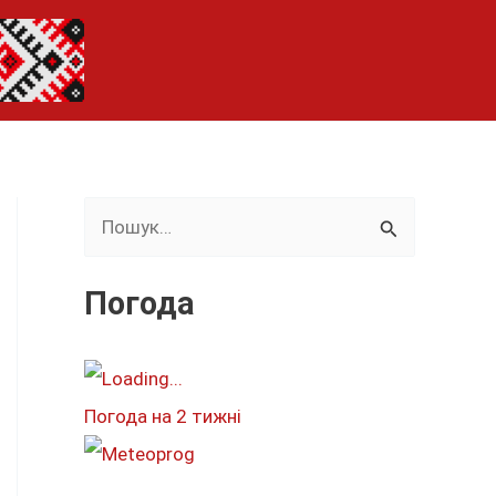
Ш
у
к
Погода
а
т
и
Погода на 2 тижні
: