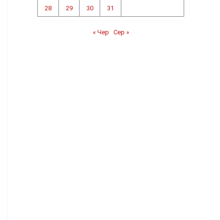
28
29
30
31
« Чер
Сер »