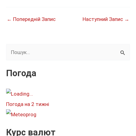
←
Попередній Запис
Наступний Запис
→
Ш
у
к
Погода
а
т
и
Погода на 2 тижні
:
Курс валют