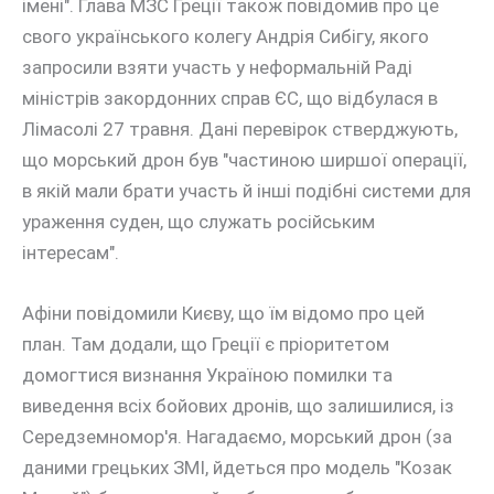
імені". Глава МЗС Греції також повідомив про це
свого українського колегу Андрія Сибігу, якого
запросили взяти участь у неформальній Раді
міністрів закордонних справ ЄС, що відбулася в
Лімасолі 27 травня. Дані перевірок стверджують,
що морський дрон був "частиною ширшої операції,
в якій мали брати участь й інші подібні системи для
ураження суден, що служать російським
інтересам".
Афіни повідомили Києву, що їм відомо про цей
план. Там додали, що Греції є пріоритетом
домогтися визнання Україною помилки та
виведення всіх бойових дронів, що залишилися, із
Середземномор'я. Нагадаємо, морський дрон (за
даними грецьких ЗМІ, йдеться про модель "Козак