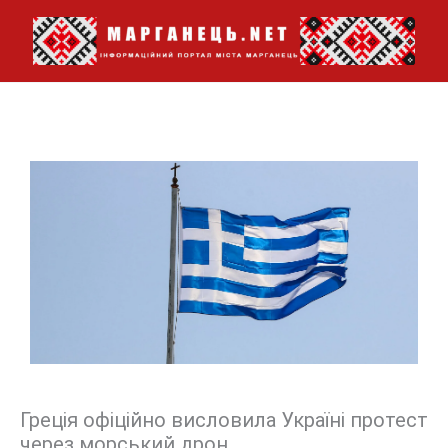
Перейти
до
вмісту
Греція офіційно висловила Україні протест
через морський дрон