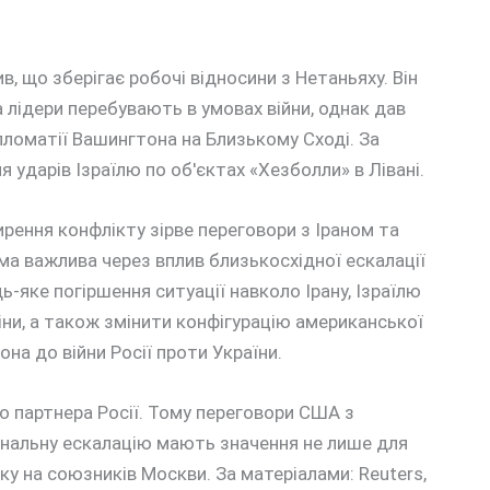
в, що зберігає робочі відносини з Нетаньяху. Він
лідери перебувають в умовах війни, однак дав
пломатії Вашингтона на Близькому Сході. За
я ударів Ізраїлю по об'єктах «Хезболли» в Лівані.
ення конфлікту зірве переговори з Іраном та
ема важлива через вплив близькосхідної ескалації
дь-яке погіршення ситуації навколо Ірану, Ізраїлю
іни, а також змінити конфігурацію американської
на до війни Росії проти України.
о партнера Росії. Тому переговори США з
ональну ескалацію мають значення не лише для
ку на союзників Москви. За матеріалами: Reuters,