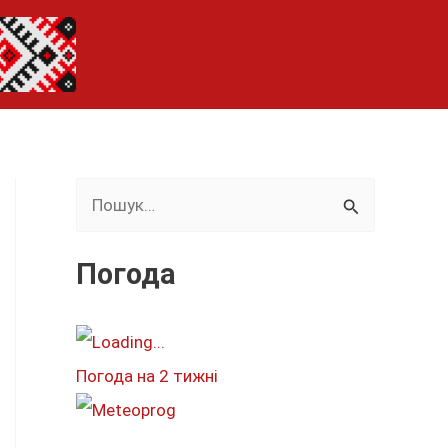
Ш
у
к
Погода
а
т
и
Погода на 2 тижні
: