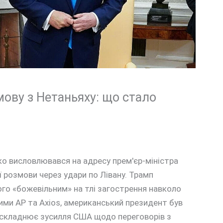
ову з Нетаньяху: що стало
о висловлювався на адресу прем'єр-міністра
ї розмови через удари по Лівану. Трамп
ого «божевільним» на тлі загострення навколо
ними AP та Axios, американський президент був
 ускладнює зусилля США щодо переговорів з