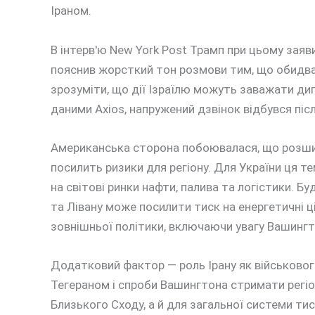
Іраном.
В інтерв'ю New York Post Трамп при цьому заяви
пояснив жорсткий тон розмови тим, що обидва 
зрозуміти, що дії Ізраїлю можуть заважати ди
даними Axios, напружений дзвінок відбувся післ
Американська сторона побоювалася, що розшир
посилить ризики для регіону. Для України ця т
на світові ринки нафти, палива та логістики. Бу
та Лівану може посилити тиск на енергетичні ц
зовнішньої політики, включаючи увагу Вашингто
Додатковий фактор — роль Ірану як військовог
Тегераном і спроби Вашингтона стримати регі
Близького Сходу, а й для загальної системи тис