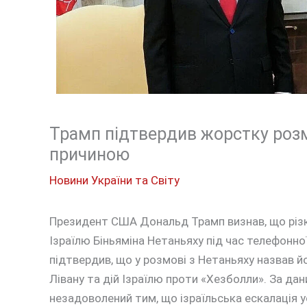
Трамп підтвердив жорстку розм
причиною
Новини України та Світу
Президент США Дональд Трамп визнав, що різк
Ізраїлю Біньяміна Нетаньяху під час телефонно
підтвердив, що у розмові з Нетаньяху назвав й
Лівану та дій Ізраїлю проти «Хезболли». За да
незадоволений тим, що ізраїльська ескалація