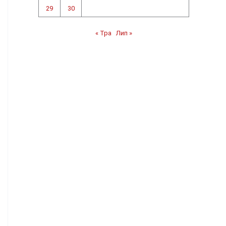
29
30
« Тра
Лип »