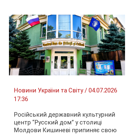
Флоренції
зупиняють
частину
потягів:
поїздки
по
Італії
можуть
стати
довшими
на
Новини України та Світу
/
04.07.2026
години
17:36
Російський державний культурний
центр “Русский дом” у столиці
Молдови Кишиневі припиняє свою