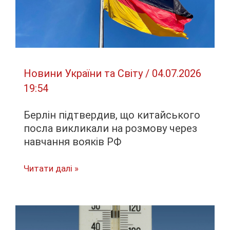
Новини України та Світу
/
04.07.2026
19:54
Берлін підтвердив, що китайського
посла викликали на розмову через
навчання вояків РФ
Берлін
Читати далі »
підтвердив,
що
китайського
посла