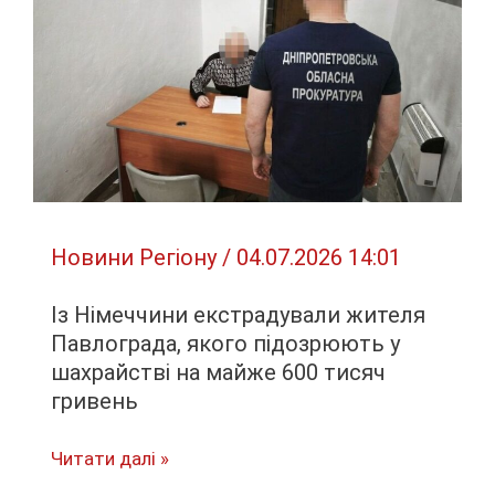
з
першого
дня:
реформа
вдарить
по
працівниках
і
Новини Регіону
/
04.07.2026 14:01
лікарях
Із Німеччини екстрадували жителя
Павлограда, якого підозрюють у
шахрайстві на майже 600 тисяч
гривень
Із
Читати далі »
Німеччини