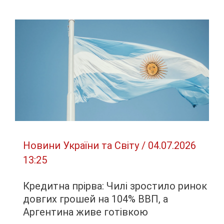
екстрадували
жителя
Павлограда,
якого
підозрюють
у
шахрайстві
на
майже
600
Новини України та Світу
/
04.07.2026
тисяч
13:25
гривень
Кредитна прірва: Чилі зростило ринок
довгих грошей на 104% ВВП, а
Аргентина живе готівкою