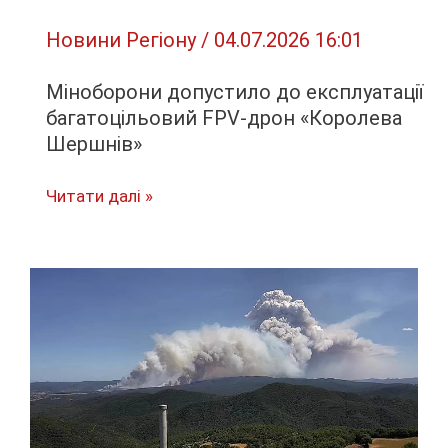
Новини Регіону
/
04.07.2026 16:01
Міноборони допустило до експлуатації
багатоцільовий FPV-дрон «Королева
Шершнів»
Міноборони
Читати далі »
допустило
до
експлуатації
багатоцільовий
FPV-
дрон
«Королева
Шершнів»