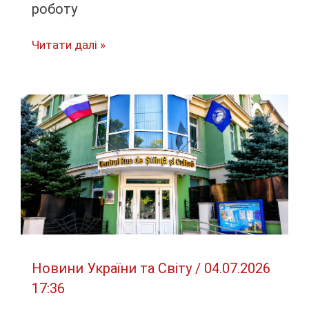
роботу
Російський
Читати далі »
державний
культурний
центр
“Русский
дом”
у
столиці
Молдови
Кишиневі
припиняє
свою
Новини України та Світу
/
04.07.2026
роботу
17:36