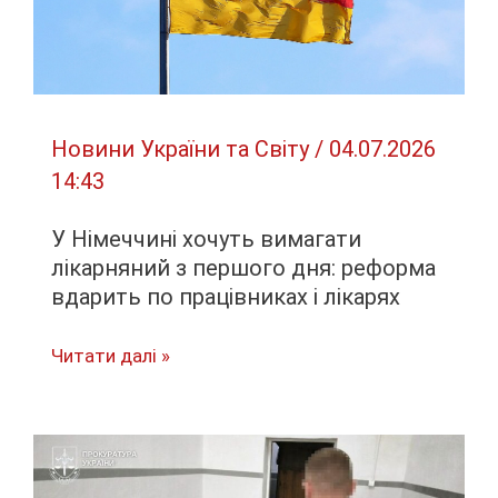
понад
2000
гектарів
Новини України та Світу
/
04.07.2026
14:43
У Німеччині хочуть вимагати
лікарняний з першого дня: реформа
вдарить по працівниках і лікарях
У
Читати далі »
Німеччині
хочуть
вимагати
лікарняний