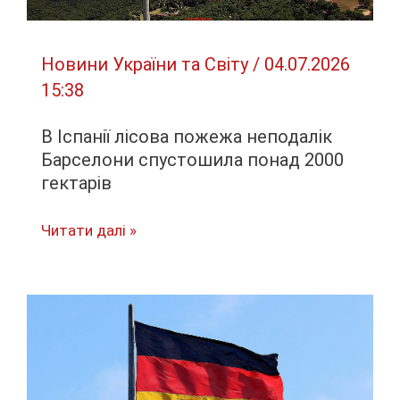
Новини України та Світу
/
04.07.2026
15:38
В Іспанії лісова пожежа неподалік
Барселони спустошила понад 2000
гектарів
В
Читати далі »
Іспанії
лісова
пожежа
неподалік
Барселони
спустошила