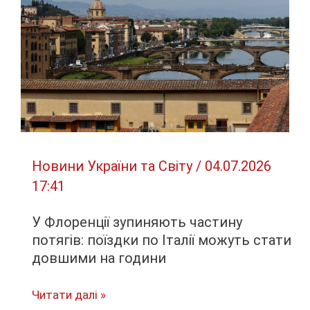
екстремальна
спека
Новини України та Світу
/
04.07.2026
17:41
У Флоренції зупиняють частину
потягів: поїздки по Італії можуть стати
довшими на години
У
Читати далі »