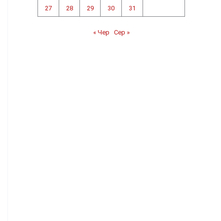
27
28
29
30
31
« Чер
Сер »