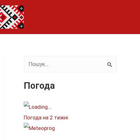
Ш
у
к
Погода
а
т
и
Погода на 2 тижні
: