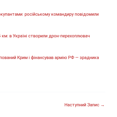
окупантами: російському командиру повідомили
5 км: в Україні створили дрон-перехоплювач
упований Крим і фінансував армію РФ — зрадника
Наступний Запис
→