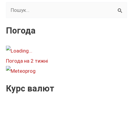
Ш
у
к
Погода
а
т
и
Погода на 2 тижні
:
Курс валют