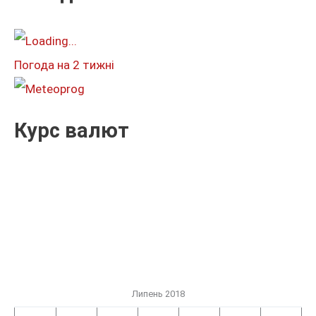
а
т
и
Погода на 2 тижні
:
Курс валют
Липень 2018