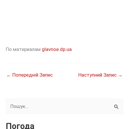
По материалам
glavnoe.dp.ua
←
Попередній Запис
Наступний Запис
→
Ш
у
к
Погода