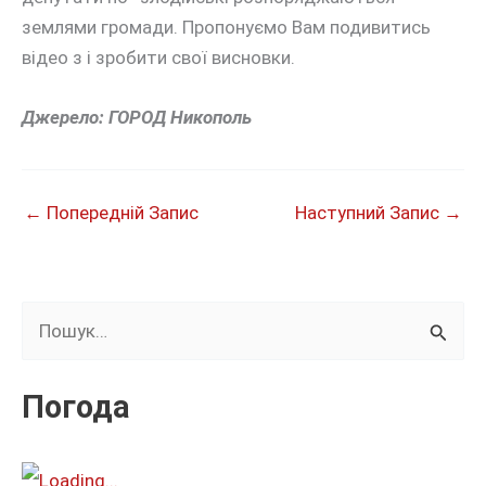
землями громади. Пропонуємо Вам подивитись
відео з і зробити свої висновки.
Джерело: ГОРОД Никополь
←
Попередній Запис
Наступний Запис
→
Ш
у
к
Погода
а
т