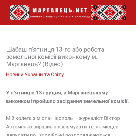
Перейти
до
вмісту
Шабаш п’ятниця 13-го або робота
земельної комісії виконкому м.
Марганець? (Відео)
Новини України та Світу
У п’ятницю 13 грудня, в Марганецькому
виконкомі пройшло засідання
земельної комісії.
Мій колега з міста Нікополь – журналіст Віктор
Артеменко вирішив зафільмувати те, як місцеві
депутати по–злодійські розпоряджаються