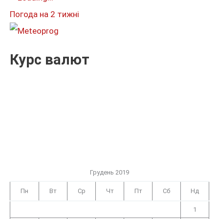
и
Погода на 2 тижні
:
Курс валют
Грудень 2019
Пн
Вт
Ср
Чт
Пт
Сб
Нд
1