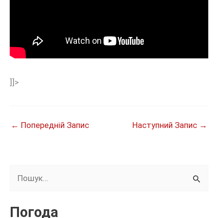
]]>
←
Попередній Запис
Наступний Запис
→
Ш
у
к
Погода