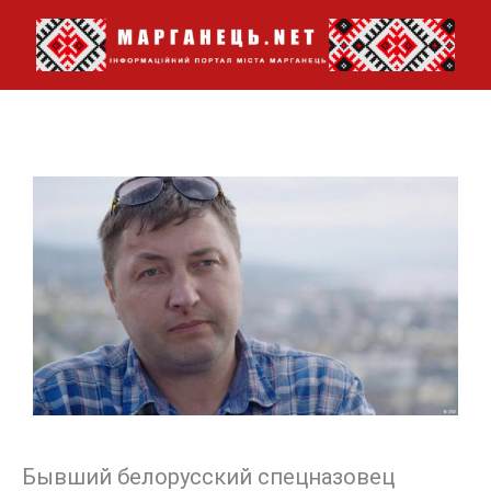
Перейти
до
вмісту
Бывший белорусский спецназовец