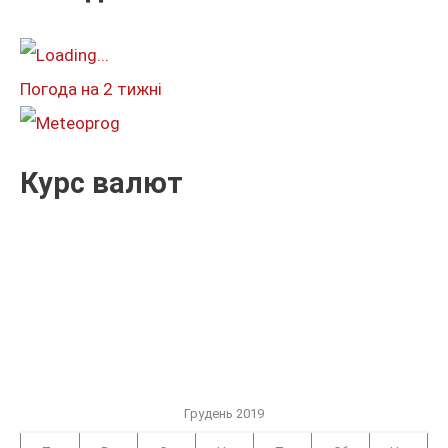
а
т
и
Погода на 2 тижні
:
Курс валют
Грудень 2019