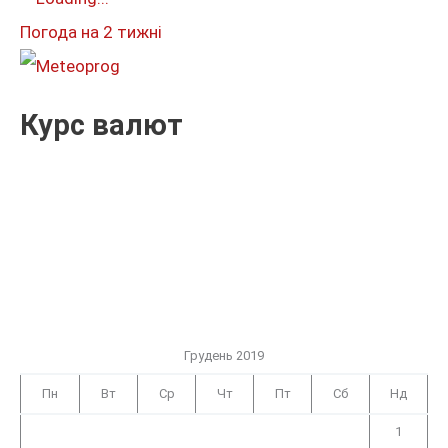
и
Погода на 2 тижні
:
Курс валют
Грудень 2019
Пн
Вт
Ср
Чт
Пт
Сб
Нд
1