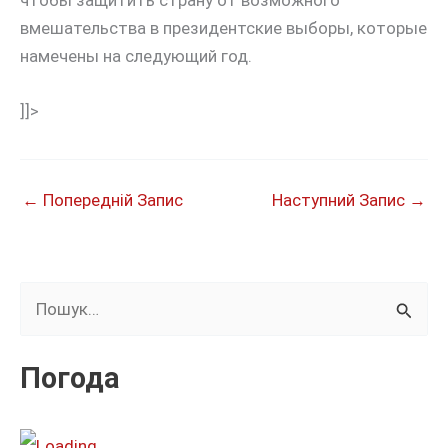
вмешательства в президентские выборы, которые
намечены на следующий год.
]]>
←
Попередній Запис
Наступний Запис
→
Ш
у
к
Погода
а
т