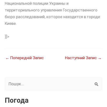
Национальной полиции Украины и
территориального управления Государственного
бюро расследований, которое находится в городе
Киеве.
]]>
←
Попередній Запис
Наступний Запис
→
Ш
у
к
Погода
а