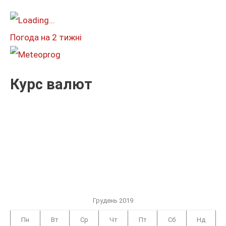
т
и
Погода на 2 тижні
:
Курс валют
Грудень 2019
Пн
Вт
Ср
Чт
Пт
Сб
Нд