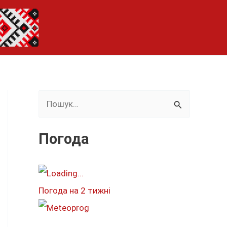
Ш
у
к
Погода
а
т
и
Погода на 2 тижні
: