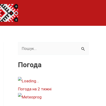
Ш
у
к
Погода
а
т
и
Погода на 2 тижні
: