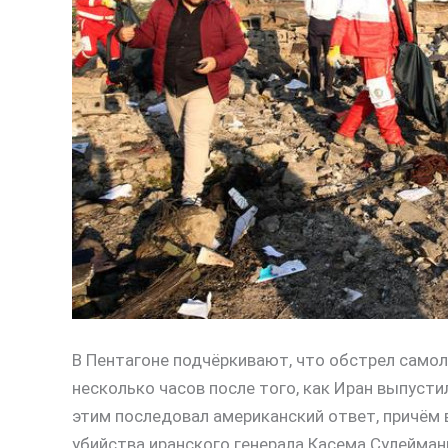
В Пентагоне подчёркивают, что обстрел само
несколько часов после того, как Иран выпусти
этим последовал американский ответ, причём 
убийства иранского генерала Касема Сулейман