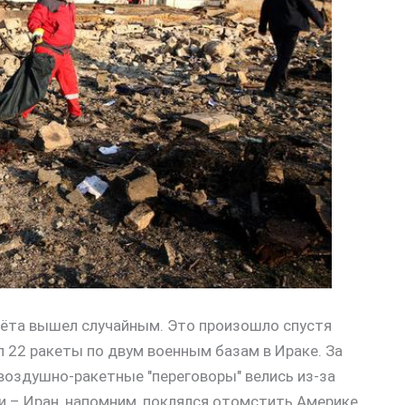
лёта вышел случайным. Это произошло спустя
л 22 ракеты по двум военным базам в Ираке. За
воздушно-ракетные "переговоры" велись из-за
и – Иран, напомним, поклялся отомстить Америке