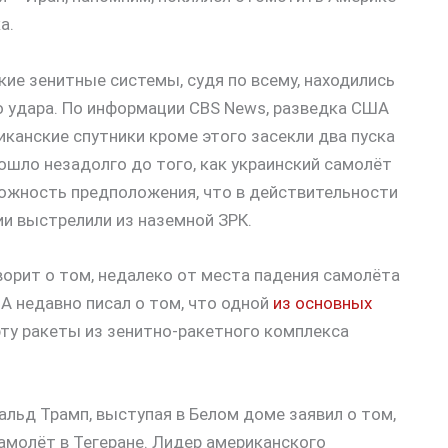
а.
кие зенитные системы, судя по всему, находились
о удара. По информации CBS News, разведка США
канские спутники кроме этого засекли два пуска
зошло незадолго до того, как украинский самолёт
ожность предположения, что в действительности
и выстрелили из наземной ЗРК.
ворит о том, недалеко от места падения самолёта
 недавно писал о том, что одной
из основных
рту ракеты из зенитно-ракетного комплекса
ьд Трамп, выступая в Белом доме заявил о том,
амолёт в Тегеране. Лидер американского