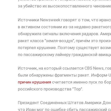
за убийство их высокопоставленного чиновник
Источники Newsweek говорят о том, что иранс
в активном состоянии из-за недавно ракетног
обнаружила сигналы включения радаров. Амери
ракет класса "земля-воздух", причём это прои
потерпел крушение. Поэтому существует возм
по пассажирскому лайнеру гражданской авиаци
Источник, на который ссылается CBS News, го
были обнаружены фрагменты ракет. Информ-UA
причин крушения
считается именно пуск по бо
российского производства "Тор".
Президент Соединённых Штатов Америки Донал
что Иран мог по ошибке сбить пассажирский с