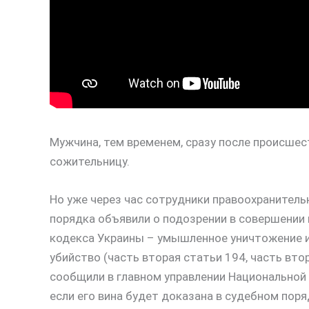
Мужчина, тем временем, сразу после происшест
сожительницу.
Но уже через час сотрудники правоохранитель
порядка объявили о подозрении в совершении 
кодекса Украины – умышленное уничтожение 
убийство (часть вторая статьи 194, часть вто
сообщили в главном управлении Национальной
если его вина будет доказана в судебном пор