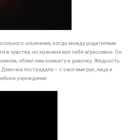
огольного опьянения, когда между родителями
и в чувства, но мужчина вёл себя агрессивно. Он
нзином, облил ним комнату и девочку. Жидкость
 Девочка пострадала – с ожогами рук, лица и
чебное учреждение.