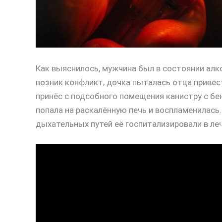
Как выяснилось, мужчина был в состоянии алк
возник конфликт, дочка пыталась отца привест
принёс с подсобного помещения канистру с бе
попала на раскалённую печь и воспламенилась.
дыхательных путей её госпитализировали в ле