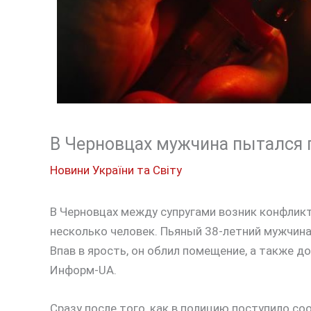
В Черновцах мужчина пытался
Новини України та Світу
В Черновцах между супругами возник конфликт
несколько человек. Пьяный 38-летний мужчина
Впав в ярость, он облил помещение, а также д
Информ-UA.
Сразу после того, как в полицию поступило с