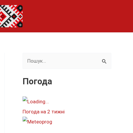
Ш
у
к
Погода
а
т
и
Погода на 2 тижні
: