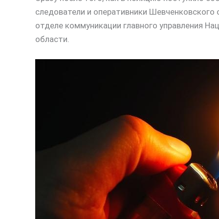
следователи и оперативники Шевченковского о
отделе коммуникации главного управления На
области.