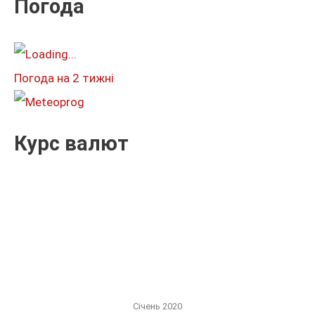
Погода
а
т
и
Погода на 2 тижні
:
Курс валют
Січень 2020