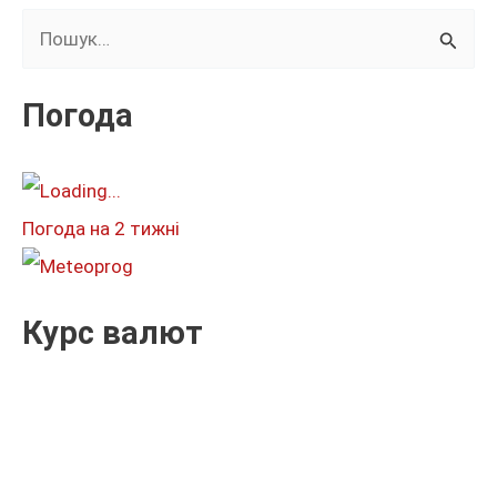
Ш
у
к
Погода
а
т
и
Погода на 2 тижні
:
Курс валют