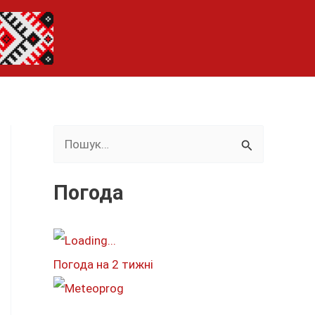
Ш
у
к
Погода
а
т
и
Погода на 2 тижні
: