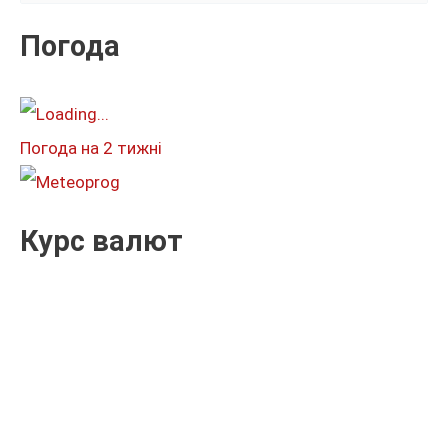
у
к
Погода
а
т
и
Погода на 2 тижні
:
Курс валют