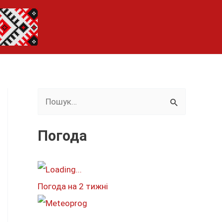
Ш
у
к
Погода
а
т
и
Погода на 2 тижні
: