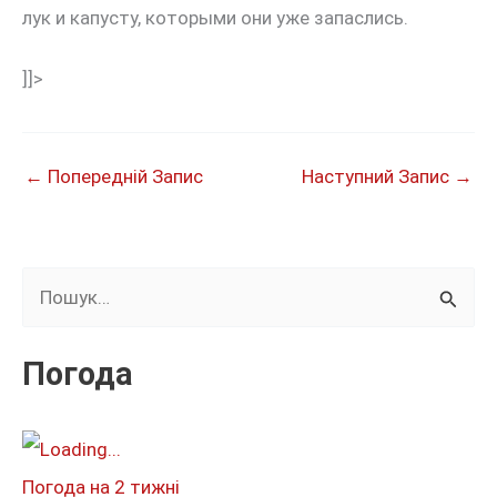
лук и капусту, которыми они уже запаслись.
]]>
←
Попередній Запис
Наступний Запис
→
Ш
у
к
Погода
а
т
и
Погода на 2 тижні