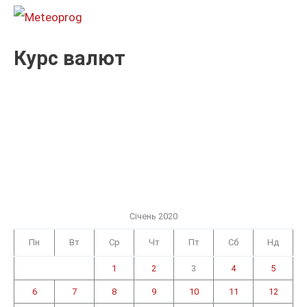
:
Курс валют
Січень 2020
Пн
Вт
Ср
Чт
Пт
Сб
Нд
1
2
3
4
5
6
7
8
9
10
11
12