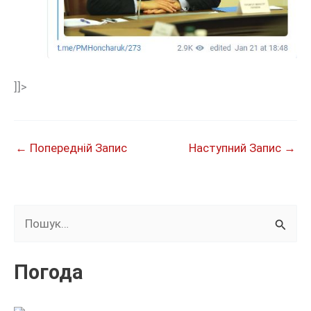
]]>
←
Попередній Запис
Наступний Запис
→
Ш
у
к
Погода
а
т