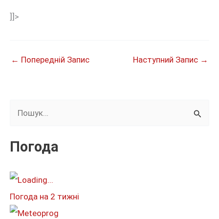
]]>
←
Попередній Запис
Наступний Запис
→
Ш
у
к
Погода
а
т
и
Погода на 2 тижні
: