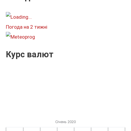
а
т
и
Погода на 2 тижні
:
Курс валют
Січень 2020