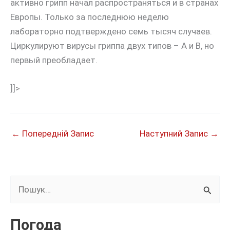
активно грипп начал распространяться и в странах
Европы. Только за последнюю неделю
лабораторно подтверждено семь тысяч случаев.
Циркулируют вирусы гриппа двух типов – А и В, но
первый преобладает.
]]>
←
Попередній Запис
Наступний Запис
→
Ш
у
к
Погода