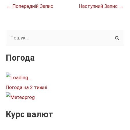
←
Попередній Запис
Наступний Запис
→
Ш
у
к
Погода
а
т
и
Погода на 2 тижні
:
Курс валют