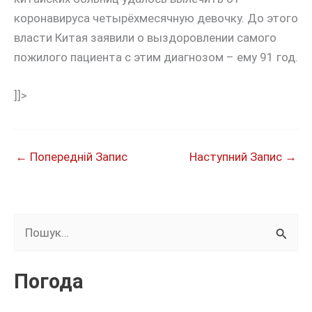
коронавируса четырёхмесячную девочку. До этого
власти Китая заявили о выздоровлении самого
пожилого пациента с этим диагнозом – ему 91 год.
]]>
←
Попередній Запис
Наступний Запис
→
Ш
у
к
Погода
а