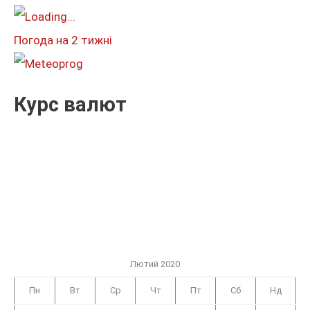
т
и
Погода на 2 тижні
:
Курс валют
Лютий 2020
Пн
Вт
Ср
Чт
Пт
Сб
Нд