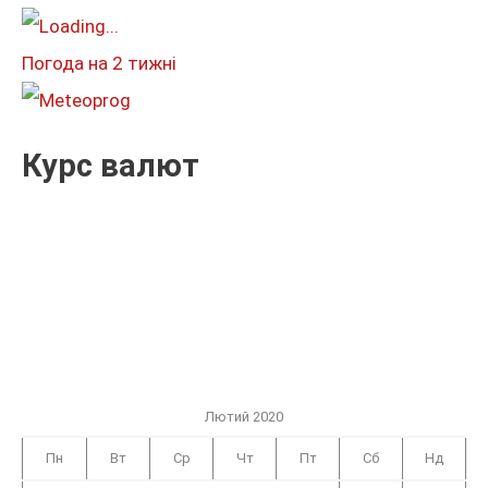
т
и
Погода на 2 тижні
:
Курс валют
Лютий 2020
Пн
Вт
Ср
Чт
Пт
Сб
Нд