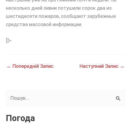
несколько дней ливни потушили сорок два из
шестидесяти пожаров, сообщают зарубежные
средства массовой информации.
]]>
←
Попередній Запис
Наступний Запис
→
Ш
у
к
Погода
а