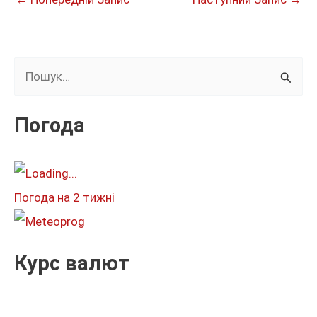
Ш
у
к
Погода
а
т
и
Погода на 2 тижні
:
Курс валют