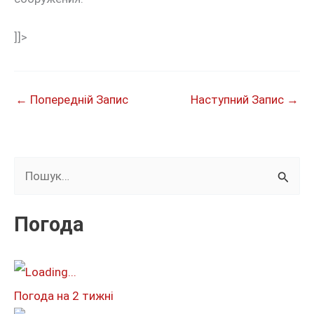
]]>
←
Попередній Запис
Наступний Запис
→
Ш
у
к
Погода
а
т
и
Погода на 2 тижні
: