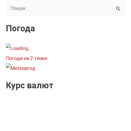
Ш
у
к
Погода
а
т
и
Погода на 2 тижні
:
Курс валют