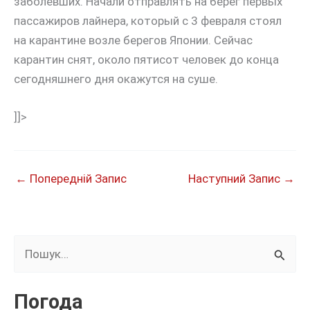
заболевших. Начали отправлять на берег первых
пассажиров лайнера, который с 3 февраля стоял
на карантине возле берегов Японии. Сейчас
карантин снят, около пятисот человек до конца
сегодняшнего дня окажутся на суше.
]]>
←
Попередній Запис
Наступний Запис
→
Ш
у
к
Погода