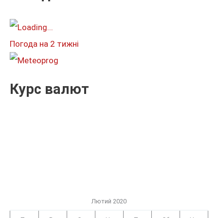
а
т
и
Погода на 2 тижні
:
Курс валют
Лютий 2020