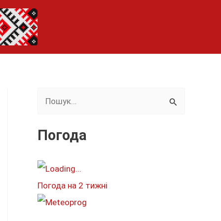
Ш
у
к
Погода
а
т
и
Погода на 2 тижні
: