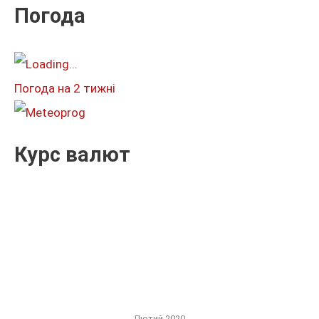
к
Погода
а
т
и
Погода на 2 тижні
:
Курс валют
Лютий 2020