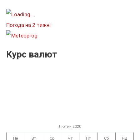
а
т
и
Погода на 2 тижні
:
Курс валют
Лютий 2020
Пн
Вт
Ср
Чт
Пт
Сб
Нд