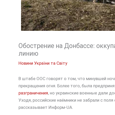
Обострение на Донбассе: окку
линию
Новини України та Світу
В штабе ООС говорят о том, что минувшей но
прекращения огня. Более того, была предприн
разграничения
, но украинские военные дали до
Уходя, российские наёмники не забрали с поля
рассказывает Информ-UA.