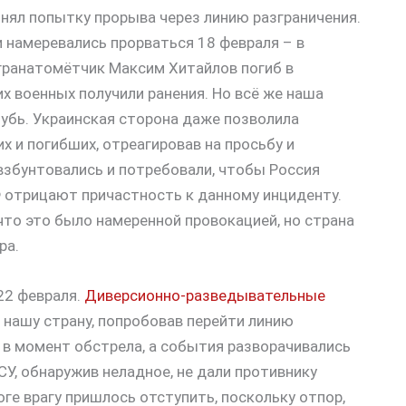
инял попытку прорыва через линию разграничения.
 намеревались прорваться 18 февраля – в
 гранатомётчик Максим Хитайлов погиб в
их военных получили ранения. Но всё же наша
глубь. Украинская сторона даже позволила
х и погибших, отреагировав на просьбу и
взбунтовались и потребовали, чтобы Россия
Ф отрицают причастность к данному инциденту.
 что это было намеренной провокацией, но страна
ра.
22 февраля.
Диверсионно-разведывательные
 нашу страну, попробовав перейти линию
 в момент обстрела, а события разворачивались
У, обнаружив неладное, не дали противнику
ге врагу пришлось отступить, поскольку отпор,