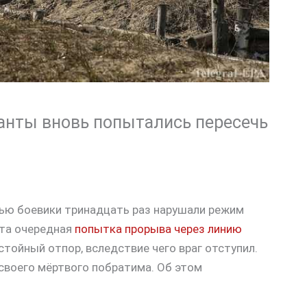
панты вновь попытались пересечь
чью боевики тринадцать раз нарушали режим
ята очередная
попытка прорыва через линию
стойный отпор, вследствие чего враг отступил.
 своего мёртвого побратима. Об этом