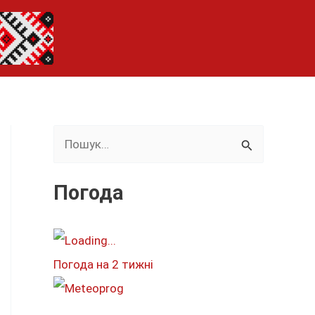
Ш
у
к
Погода
а
т
и
Погода на 2 тижні
: