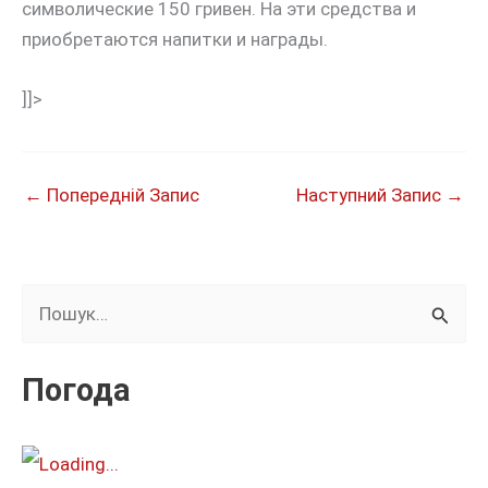
символические 150 гривен. На эти средства и
приобретаются напитки и награды.
]]>
←
Попередній Запис
Наступний Запис
→
Ш
у
к
Погода
а
т
и