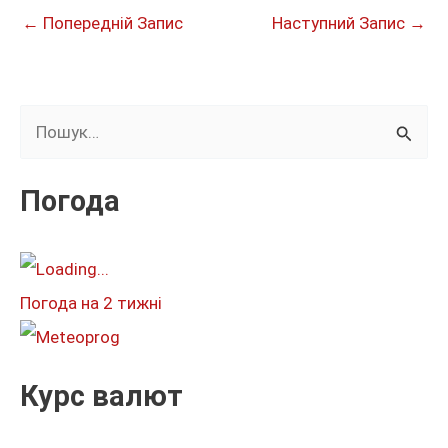
←
Попередній Запис
Наступний Запис
→
Ш
у
к
Погода
а
т
и
Погода на 2 тижні
:
Курс валют