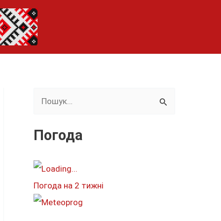
Ш
у
к
Погода
а
т
и
Погода на 2 тижні
: