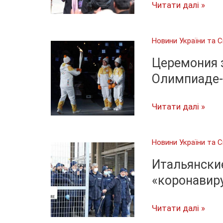
Нонсенс:
Читати далі »
в
Афганистане
Новини України та С
прошла
инаугурация
Церемония 
сразу
Олимпиаде-
двух
президентов
Церемония
Читати далі »
зажжения
факела
Новини України та С
на
Олимпиаде-2020
Итальянски
пройдёт
«коронавир
без
зрителей
Итальянские
Читати далі »
тюрьмы