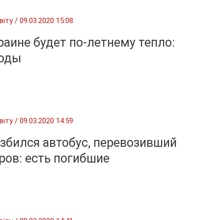
віту
/
09.03.2020 15:08
и»
раине будет по-летнему тепло:
годы
віту
/
09.03.2020 14:59
збился автобус, перевозивший
ров: есть погибшие