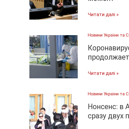
Суд
Читати далі »
по
делу
Новини України та С
MH17:
что
Коронавирус
известно
продолжает
на
данный
Коронавирус
Читати далі »
момент
«отпускает»
Китай,
Новини України та С
но
продолжает
Нонсенс: в 
расширять
сразу двух 
границы