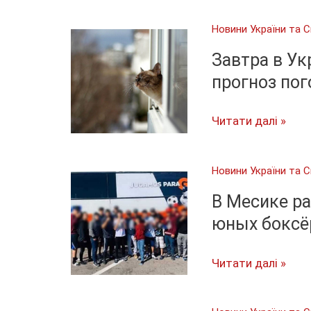
охвачены
Новини України та С
«коронавирусным
бунтами,
Завтра в Ук
есть
прогноз по
погибшие
Завтра
Читати далі »
в
Украине
Новини України та С
будет
по-
В Месике ра
летнему
юных боксё
тепло:
прогноз
В
Читати далі »
погоды
Месике
разбился