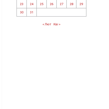
23
24
25
26
27
28
29
30
31
« Лют
Кві »