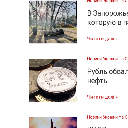
Новини України та С
автобус,
перевозивший
В Запорожье
юных
которую в п
боксёров:
есть
В
Читати далі »
погибшие
Запорожье
погибла
Новини України та С
10-
летняя
Рубль обвал
девочка,
нефть
на
которую
Рубль
Читати далі »
в
обвалился
парке
вслед
Новини України та С
упала
за
статуя