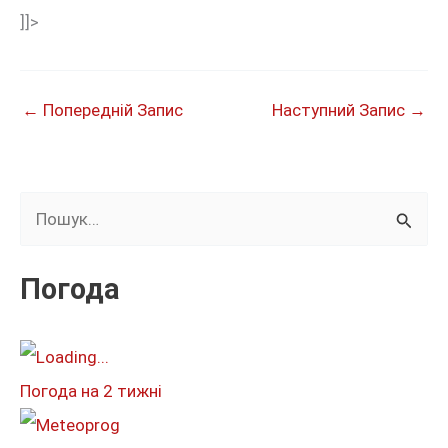
]]>
←
Попередній Запис
Наступний Запис
→
Ш
у
к
Погода
а
т
и
Погода на 2 тижні
: