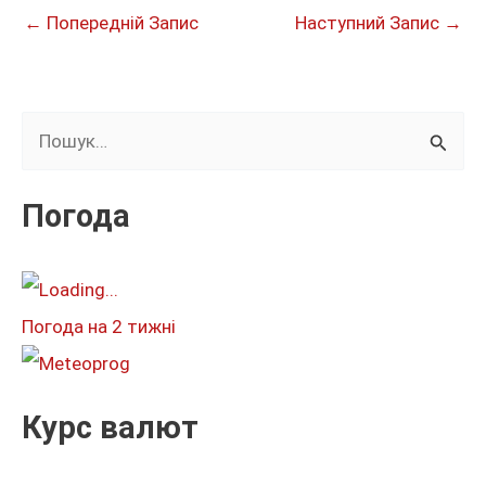
←
Попередній Запис
Наступний Запис
→
Ш
у
к
Погода
а
т
и
Погода на 2 тижні
:
Курс валют