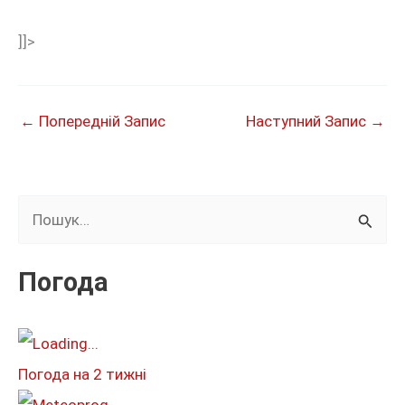
]]>
←
Попередній Запис
Наступний Запис
→
Ш
у
к
Погода
а
т
и
Погода на 2 тижні
: