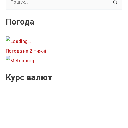
у
к
Погода
а
т
и
Погода на 2 тижні
:
Курс валют