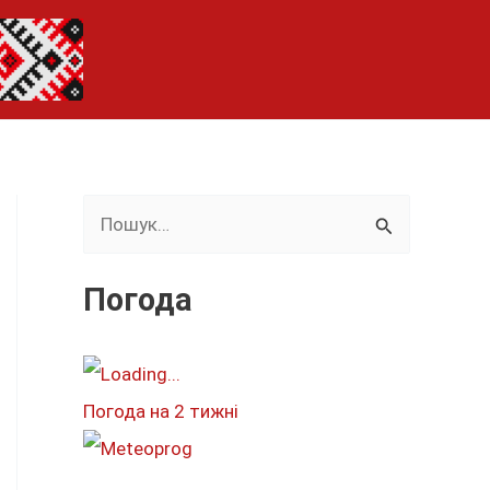
Ш
у
к
Погода
а
т
и
Погода на 2 тижні
: