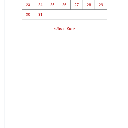
23
24
25
26
27
28
29
30
31
« Лют
Кві »