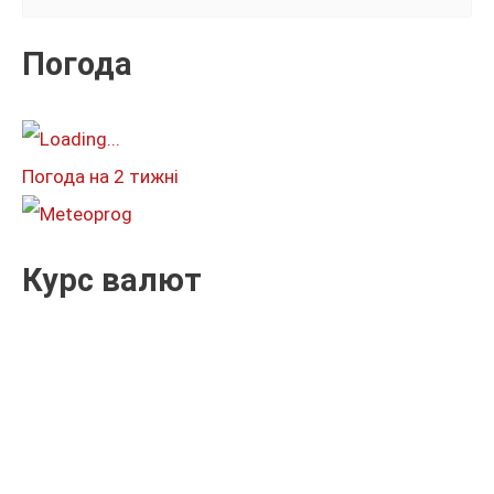
у
к
Погода
а
т
и
Погода на 2 тижні
:
Курс валют