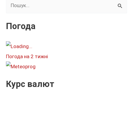
Ш
у
к
Погода
а
т
и
Погода на 2 тижні
:
Курс валют