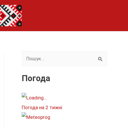
Ш
у
к
Погода
а
т
и
Погода на 2 тижні
: