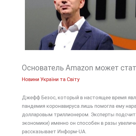
Основатель Amazon может ста
Новини України та Світу
Джефф Безос, который в настоящее время яв
пандемия коронавируса лишь помогла ему нара
долларовым триллионером. Эксперты подсчитал
экономики) именно он способен в разы увелич
рассказывает Информ-UA.