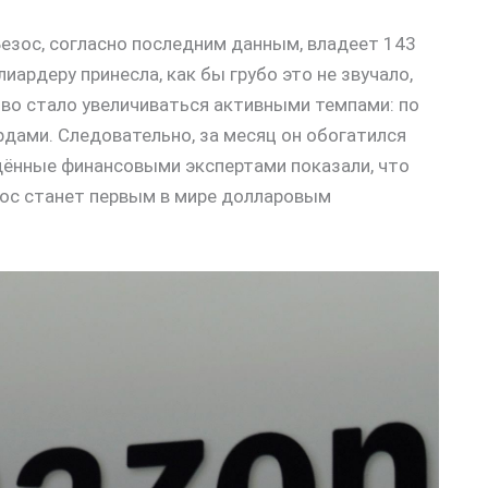
зос, согласно последним данным, владеет 143
ардеру принесла, как бы грубо это не звучало,
тво стало увеличиваться активными темпами: по
рдами. Следовательно, за месяц он обогатился
дённые финансовыми экспертами показали, что
зос станет первым в мире долларовым