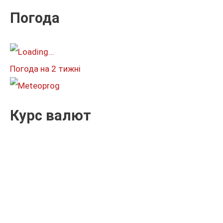
к
Погода
а
т
и
Погода на 2 тижні
:
Курс валют