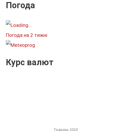
к
Погода
а
т
и
Погода на 2 тижні
:
Курс валют
Травень 2020