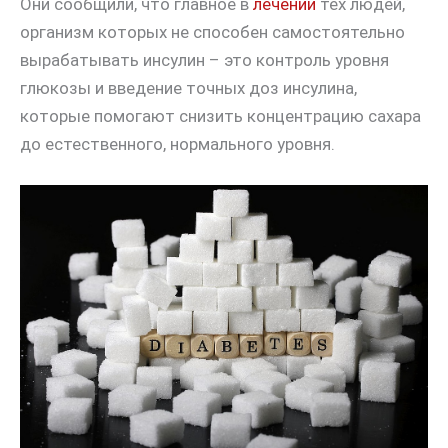
Они сообщили, что главное в
лечении
тех людей,
организм которых не способен самостоятельно
вырабатывать инсулин – это контроль уровня
глюкозы и введение точных доз инсулина,
которые помогают снизить концентрацию сахара
до естественного, нормального уровня.